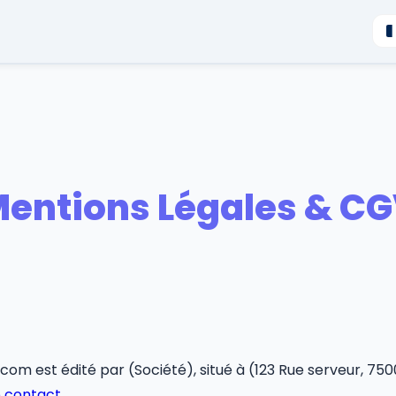
entions Légales & C
.com est édité par (Société), situé à (123 Rue serveur, 750
e contact
.