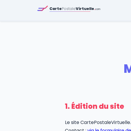
Carte
Postale
Virtuelle
.
com
M
1. Édition du site
Le site CartePostaleVirtuelle
Contact :
via le formulaire d