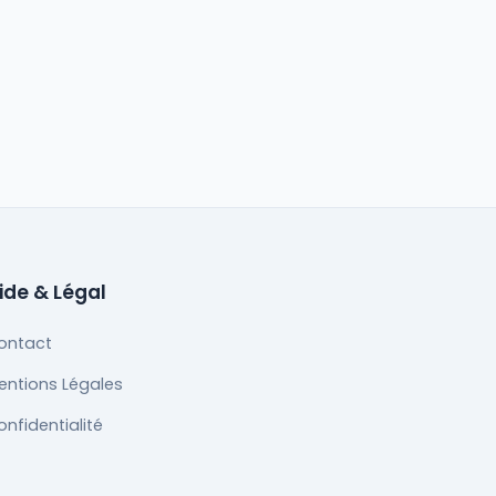
ide & Légal
ontact
entions Légales
onfidentialité