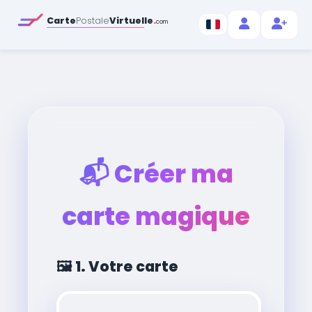
Carte
Postale
Virtuelle
.
com
📬
Créer ma
carte magique
🖼️
1. Votre carte